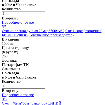
Со склада
в Уфе и Челябинске
Количество
В корзину
Подробнее о товаре
5
/5
Стрейч пленка ручная 23мкр*500мм*2,0 кг 1 сорт (вторичная)
БИЗНЕС синяя (Собственное производство)
В наличии
1000 шт
Цена за единицу
(в рублях)
260
Доставка
По тарифам ТК
Самовывоз
Со склада
в Уфе и Челябинске
Количество
В корзину
Подробнее о товаре
0
/5
Скотч 48мм*66м 43мкр (36) СИНИЙ