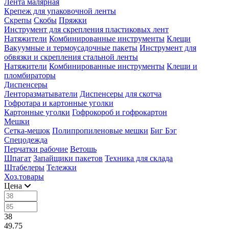
Лента малярная
Крепеж для упаковочной ленты
Скрепы
Скобы
Пряжки
Инструмент для скрепления пластиковых лент
Натяжители
Комбинированные инструменты
Клещи
Вакуумные и термоусадочные пакеты
Инструмент для
обвязки и скрепления стальной ленты
Натяжители
Комбинированные инструменты
Клещи и
пломбираторы
Диспенсеры
Ленторазматыватели
Диспенсеры для скотча
Гофротара и картонные уголки
Картонные уголки
Гофрокороб и гофрокартон
Мешки
Сетка-мешок
Полипропиленовые мешки
Биг Бэг
Спецодежда
Перчатки рабочие
Ветошь
Шпагат
Запайщики пакетов
Техника для склада
Штабелеры
Тележки
Хоз.товары
Цена
38
49.75