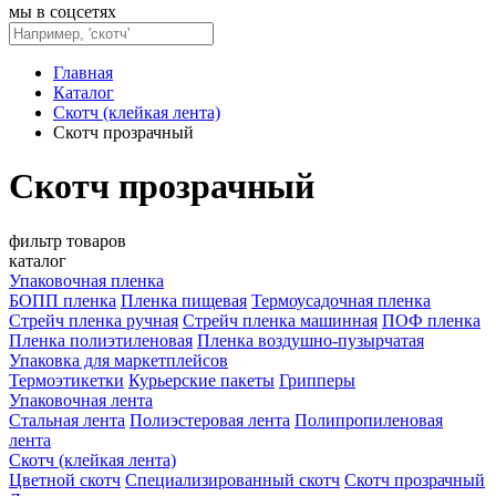
мы в соцсетях
Главная
Каталог
Скотч (клейкая лента)
Скотч прозрачный
Скотч прозрачный
фильтр товаров
каталог
Упаковочная пленка
БОПП пленка
Пленка пищевая
Термоусадочная пленка
Стрейч пленка ручная
Стрейч пленка машинная
ПОФ пленка
Пленка полиэтиленовая
Пленка воздушно-пузырчатая
Упаковка для маркетплейсов
Термоэтикетки
Курьерские пакеты
Грипперы
Упаковочная лента
Стальная лента
Полиэстеровая лента
Полипропиленовая
лента
Скотч (клейкая лента)
Цветной скотч
Специализированный скотч
Скотч прозрачный