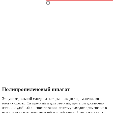
Я даю согласие на
обработку перс
Наши специалисты
подтверждаю, что ознакомлен с
Полит
будут рады помочь!
Полипропиленовый шпагат
Это универсальный материал, который находит применение во
многих сферах. Он прочный и долговечный, при этом достаточно
легкий и удобный в использовании, поэтому находит применение в
различных сферах коммерческой и хозяйственной деятельности, а