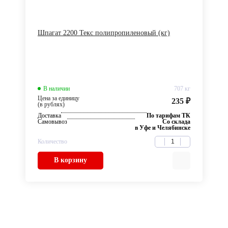
Шпагат 2200 Текс полипропиленовый (кг)
В наличии
707 кг
Цена за единицу
235 ₽
(в рублях)
Доставка
По тарифам ТК
Самовывоз
Со склада
в Уфе и Челябинске
Количество
В корзину