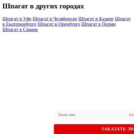
Шпагат в других городах
Шпагат в Уфе
Шпагат в Челябинске
Шпагат в Казани
Шпагат
в Екатеринбурге
Шпагат в Оренбурге
Шпагат в Перми
Шпагат в Самаре
Не нашли
интересующий вас
товар на сайте?
ЗАКАЖИТЕ
ЗАКАЗАТЬ З
ЗВОНОК