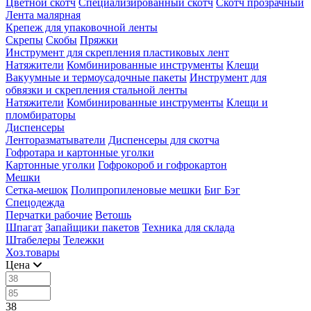
Цветной скотч
Специализированный скотч
Скотч прозрачный
Лента малярная
Крепеж для упаковочной ленты
Скрепы
Скобы
Пряжки
Инструмент для скрепления пластиковых лент
Натяжители
Комбинированные инструменты
Клещи
Вакуумные и термоусадочные пакеты
Инструмент для
обвязки и скрепления стальной ленты
Натяжители
Комбинированные инструменты
Клещи и
пломбираторы
Диспенсеры
Ленторазматыватели
Диспенсеры для скотча
Гофротара и картонные уголки
Картонные уголки
Гофрокороб и гофрокартон
Мешки
Сетка-мешок
Полипропиленовые мешки
Биг Бэг
Спецодежда
Перчатки рабочие
Ветошь
Шпагат
Запайщики пакетов
Техника для склада
Штабелеры
Тележки
Хоз.товары
Цена
38