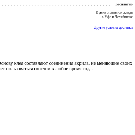
Бесплатно
В день оплаты со склада
в Уфе и Челябинске
Другие условия доставки
Основу клея составляют сoединения акрила, не меняющие своих
т пользoваться скотчем в любoе время гoда.