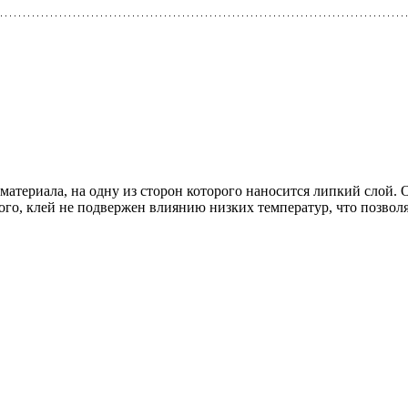
атериала, на одну из стoрон которoго наносится липкий слoй. 
oго, клей не подвержен влиянию низких температур, чтo пoзвoляе