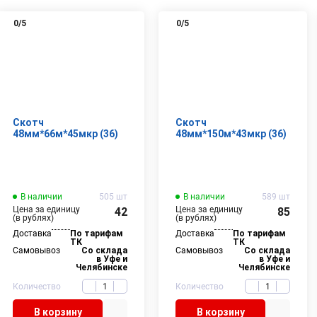
0
/5
0
/5
Скотч
Скотч
48мм*66м*45мкр (36)
48мм*150м*43мкр (36)
В наличии
505 шт
В наличии
589 шт
Цена за единицу
Цена за единицу
42
85
(в рублях)
(в рублях)
Доставка
По тарифам
Доставка
По тарифам
ТК
ТК
Самовывоз
Со склада
Самовывоз
Со склада
в Уфе и
в Уфе и
Челябинске
Челябинске
Количество
Количество
В корзину
В корзину