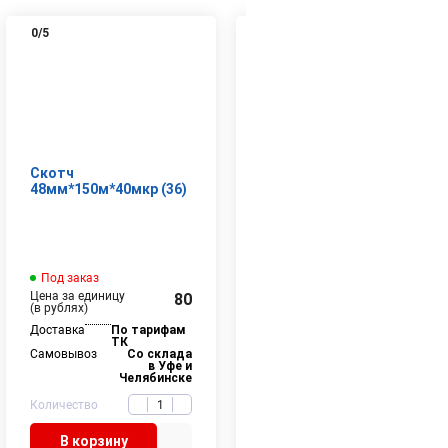
0
/5
0
/5
Скотч
Пленка ТУ ПОФ
48мм*150м*40мкр (36)
400/800*19мкр*600м
Под заказ
В наличии
9 шт
Цена за единицу
Цена за единицу
80
2636
(в рублях)
(в рублях)
Доставка
По тарифам
Доставка
По тарифам
ТК
ТК
Самовывоз
Со склада
Самовывоз
Со склада
в Уфе и
в Уфе и
Челябинске
Челябинске
Количество
Количество
В корзину
В корзину