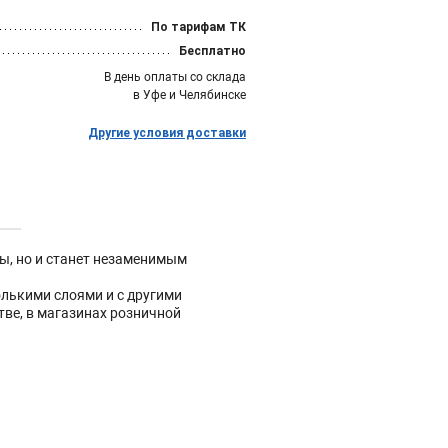
По тарифам ТК
Бесплатно
В день оплаты со склада
в Уфе и Челябинске
Другие условия доставки
ы, но и станет незаменимым
олькими слоями и с другими
тве, в магазинах розничной