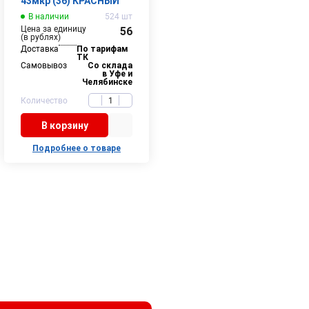
43мкр (36) КРАСНЫЙ
В наличии
524 шт
Цена за единицу
56
(в рублях)
Доставка
По тарифам
ТК
Самовывоз
Со склада
в Уфе и
Челябинске
Количество
В корзину
Подробнее о товаре