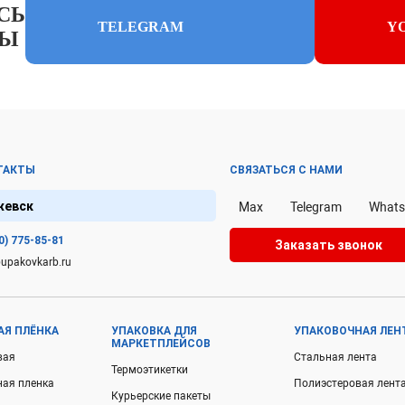
СЬ
TELEGRAM
Y
ЛЫ
ТАКТЫ
СВЯЗАТЬСЯ С НАМИ
жевск
Max
Telegram
What
0) 775-85-81
Заказать звонок
upakovkarb.ru
АЯ ПЛЁНКА
УПАКОВКА ДЛЯ
УПАКОВОЧНАЯ ЛЕН
МАРКЕТПЛЕЙСОВ
вая
Стальная лента
Термоэтикетки
ная пленка
Полиэстеровая лент
Курьерские пакеты