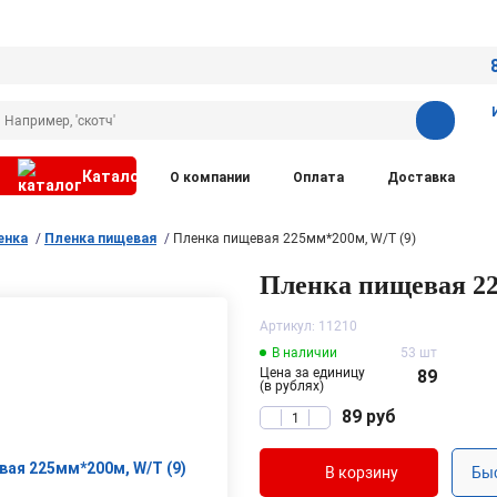
Каталог
О компании
Оплата
Доставка
енка
Пленка пищевая
Пленка пищевая 225мм*200м, W/T (9)
Пленка пищевая 22
Артикул: 11210
В наличии
53 шт
Цена за единицу
89
(в рублях)
89
руб
В корзину
Бы