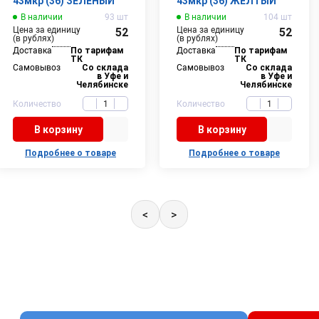
43мкр (36) ЗЕЛЕНЫЙ
43мкр (36) ЖЕЛТЫЙ
В наличии
93 шт
В наличии
104 шт
Цена за единицу
Цена за единицу
52
52
(в рублях)
(в рублях)
Доставка
По тарифам
Доставка
По тарифам
ТК
ТК
Самовывоз
Со склада
Самовывоз
Со склада
в Уфе и
в Уфе и
Челябинске
Челябинске
Количество
Количество
В корзину
В корзину
Подробнее о товаре
Подробнее о товаре
<
>