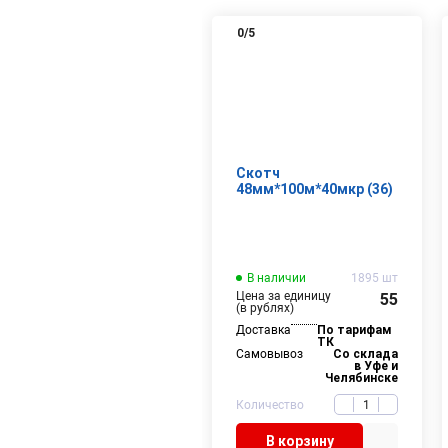
0
/5
Скотч
48мм*100м*40мкр (36)
В наличии
1895 шт
Цена за единицу
55
(в рублях)
Доставка
По тарифам
ТК
Самовывоз
Со склада
в Уфе и
Челябинске
Количество
В корзину