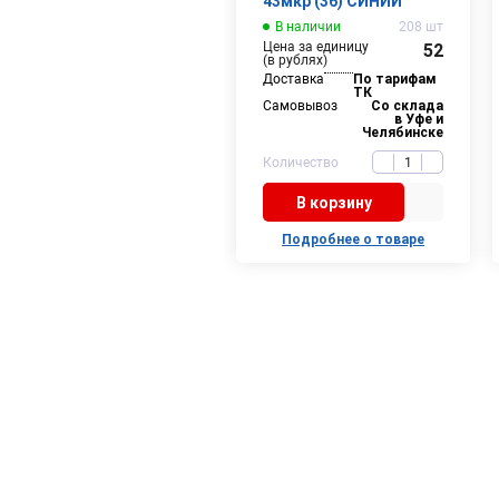
43мкр (36) СИНИЙ
В наличии
208 шт
Цена за единицу
52
(в рублях)
Доставка
По тарифам
ТК
Самовывоз
Со склада
в Уфе и
Челябинске
Количество
В корзину
Подробнее о товаре