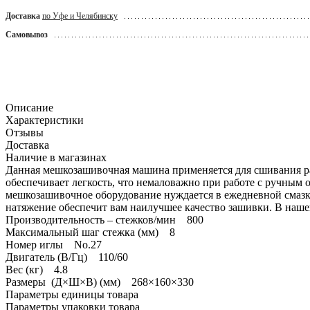
Доставка
по Уфе и Челябинску
Самовывоз
Описание
Характеристики
Отзывы
Доставка
Наличие в магазинах
Данная мешкозашивочная машина применяется для сшивания р
обеспечивает легкость, что немаловажно при работе с ручным
мешкозашивочное оборудование нуждается в ежедневной смазк
натяжение обеспечит вам наилучшее качество зашивки. В наше
Производительность – стежков/мин 800
Максимальный шаг стежка (мм) 8
Номер иглы No.27
Двигатель (В/Гц) 110/60
Вес (кг) 4.8
Размеры (Д×Ш×В) (мм) 268×160×330
Параметры единицы товара
Параметры упаковки товара