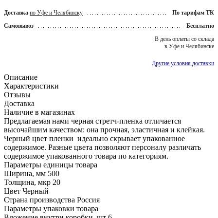
Доставка
по Уфе и Челябинску
По тарифам ТК
Самовывоз
Бесплатно
В день оплаты со склада
в Уфе и Челябинске
Другие условия доставки
Описание
Характеристики
Отзывы
Доставка
Наличие в магазинах
Предлагаемая нами черная стретч-пленка отличается
высочайшим качеством: она прочная, эластичная и клейкая.
Черный цвет пленки идеально скрывает упакованное
содержимое. Разные цвета позволяют персоналу различать
содержимое упакованного товара по категориям.
Параметры единицы товара
Ширина, мм
500
Толщина, мкр
20
Цвет
Черный
Страна производства
Россия
Параметры упаковки товара
Вложение внутри коробки, шт
6