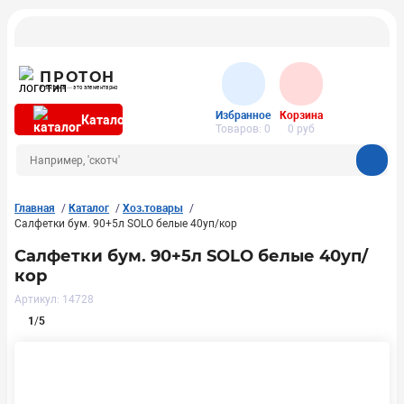
ПРОТОН
Упаковка — это элементарно
Избранное
Корзина
Каталог
Товаров:
0
0
руб
Главная
Каталог
Хоз.товары
Салфетки бум. 90+5л SOLO белые 40уп/кор
Салфетки бум. 90+5л SOLO белые 40уп/
кор
Артикул: 14728
1
/
5