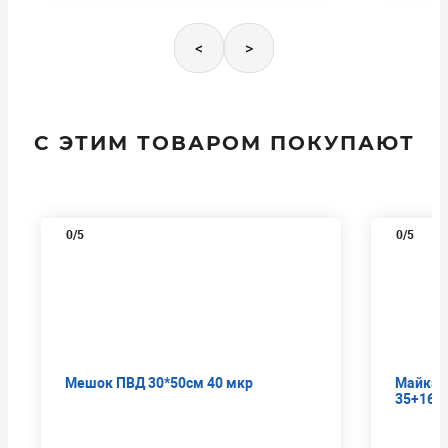
<
>
С ЭТИМ ТОВАРОМ ПОКУПАЮТ
0
/5
0
/5
Мешок ПВД 30*50см 40 мкр
Майка 
35+16*6