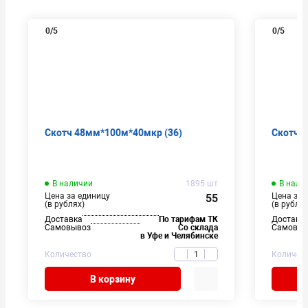
0
/5
0
/5
Скотч 48мм*100м*40мкр (36)
Скотч 
В наличии
1895 шт
В нали
Цена за единицу
Цена за 
55
(в рублях)
(в рублях
Доставка
По тарифам ТК
Доставк
Самовывоз
Со склада
Самовыв
в Уфе и Челябинске
Количество
Количес
В корзину