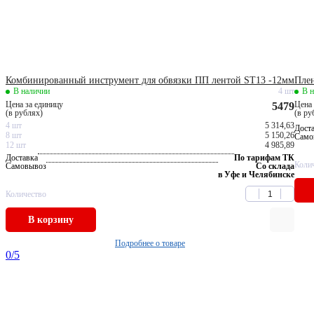
Комбинированный инструмент для обвязки ПП лентой ST13 -12мм
Плен
В наличии
4 шт
В 
Цена за единицу
Цена 
5479
(в рублях)
(в ру
4 шт
5 314,63
Дост
8 шт
5 150,26
Само
12 шт
4 985,89
Доставка
По тарифам ТК
Коли
Самовывоз
Со склада
в Уфе и Челябинске
Количество
В корзину
Подробнее о товаре
0
/5