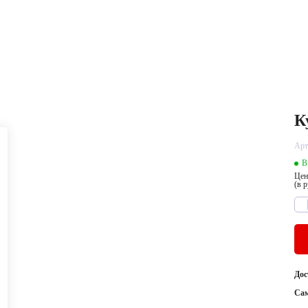
К
Арт
В
Цен
(в 
Дос
Са