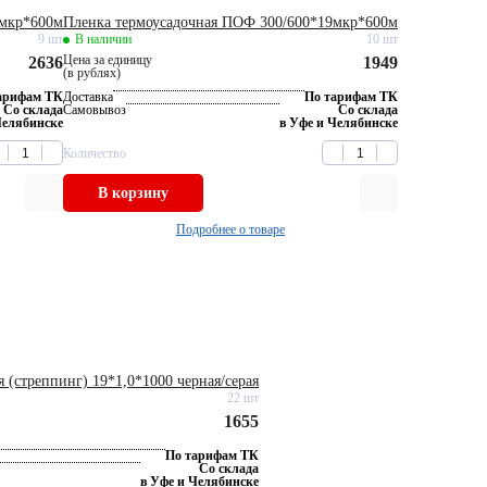
мкр*600м
Пленка термоусадочная ПОФ 300/600*19мкр*600м
9 шт
В наличии
10 шт
Цена за единицу
2636
1949
(в рублях)
арифам ТК
Доставка
По тарифам ТК
Со склада
Самовывоз
Со склада
Челябинске
в Уфе и Челябинске
Количество
В корзину
Подробнее о товаре
 (стреппинг) 19*1,0*1000 черная/серая
22 шт
1655
По тарифам ТК
Со склада
в Уфе и Челябинске