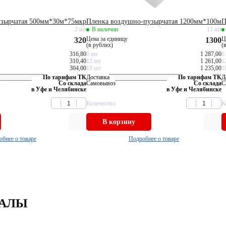
узырчатая 500мм*30м*75мкр
Пленка воздушно-пузырчатая 1200мм*100м
П
2 шт
В наличии
11 шт
Цена за единицу
Ц
320
1300
(в рублях)
(
316,80
6 шт
1 287,00
6
310,40
12 шт
1 261,00
1
304,00
18 шт
1 235,00
1
По тарифам ТК
Доставка
По тарифам ТК
Д
Со склада
Самовывоз
Со склада
С
в Уфе и Челябинске
в Уфе и Челябинске
Количество
К
В корзину
бнее о товаре
Подробнее о товаре
НАЛЫ