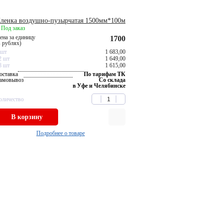
ленка воздушно-пузырчатая 1500мм*100м
Под заказ
ена за единицу
1700
в рублях)
 шт
1 683,00
2 шт
1 649,00
8 шт
1 615,00
оставка
По тарифам ТК
амовывоз
Со склада
в Уфе и Челябинске
оличество
В корзину
Подробнее о товаре