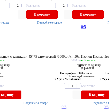
Количество
Количество
В корзину
В корзину
 товаре
Подробнее о товаре
П
0
/5
мешок с завязками 45*75 фиолетовый /3000шт/уп 30кг
Изолон Изолар 5м
ичии
3000 шт
В наличии
 единицу
Цена за единицу
10
ях)
(в рублях)
а
По тарифам ТК
Доставка
По
воз
Со склада
Самовывоз
в Уфе и Челябинске
в Уфе 
тво
Количество
 корзину
В корзину
Подробнее о товаре
Подробнее о 
0
/5
0
/5