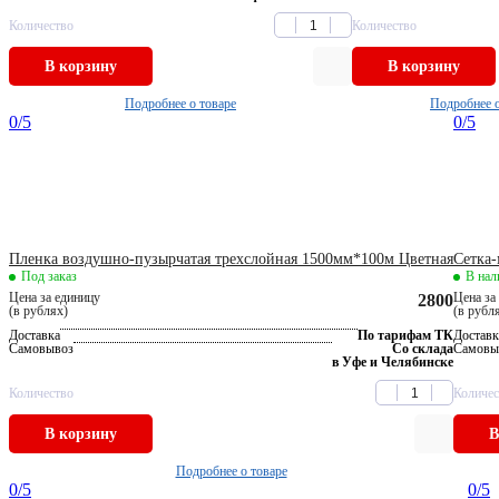
Количество
Количество
В корзину
В корзину
Подробнее о товаре
Подробнее о
0
/5
0
/5
Пленка воздушно-пузырчатая трехслойная 1500мм*100м Цветная
Сетка-
Под заказ
В нал
Цена за единицу
Цена за
2800
(в рублях)
(в рубл
Доставка
По тарифам ТК
Доставк
Самовывоз
Со склада
Самовы
в Уфе и Челябинске
Количество
Количес
В корзину
В
Подробнее о товаре
0
/5
0
/5