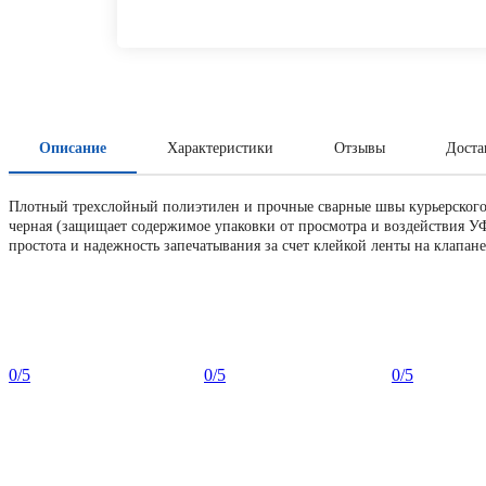
Описание
Характеристики
Отзывы
Доста
Плотный трехслойный полиэтилен и прочные сварные швы курьерского п
черная (защищает содержимое упаковки от просмотра и воздействия УФ-
простота и надежность запечатывания за счет клейкой ленты на клапане
0
/5
0
/5
0
/5