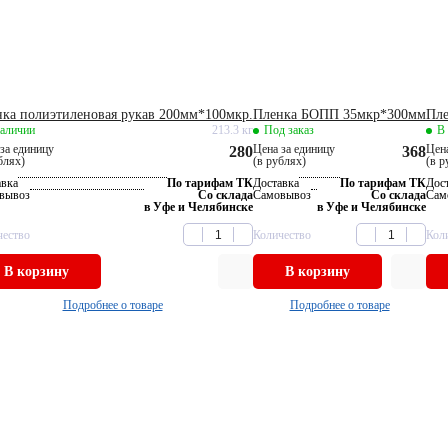
ка полиэтиленовая рукав 200мм*100мкр.
Пленка БОПП 35мкр*300мм
Пл
наличии
213.3 кг
Под заказ
В
за единицу
Цена за единицу
Цена
280
368
блях)
(в рублях)
(в р
авка
По тарифам ТК
Доставка
По тарифам ТК
Дос
вывоз
Со склада
Самовывоз
Со склада
Сам
в Уфе и Челябинске
в Уфе и Челябинске
чество
Количество
Кол
В корзину
В корзину
Подробнее о товаре
Подробнее о товаре