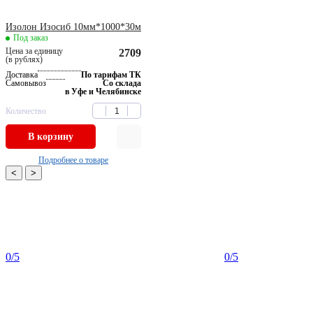
Изолон Изосиб 10мм*1000*30м
Под заказ
Цена за единицу
2709
(в рублях)
Доставка
По тарифам ТК
Самовывоз
Со склада
в Уфе и Челябинске
Количество
В корзину
Подробнее о товаре
<
>
0
/5
0
/5