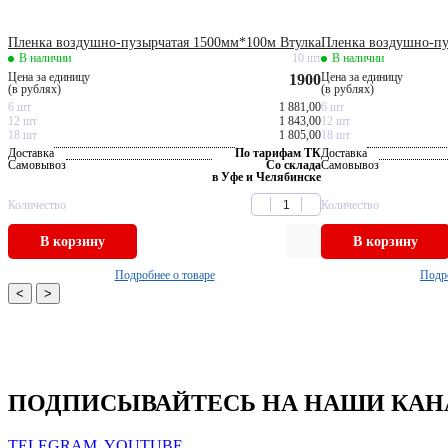
Пленка воздушно-пузырчатая 1500мм*100м Втулка
Пленка воздушно-п
В наличии
10 шт
В наличии
Цена за единицу
Цена за единицу
1900
(в рублях)
(в рублях)
6 шт
1 881,00
6 шт
12 шт
1 843,00
12 шт
18 шт
1 805,00
18 шт
Доставка
По тарифам ТК
Доставка
Самовывоз
Со склада
Самовывоз
в Уфе и Челябинске
Количество
Количество
В корзину
В корзину
Подробнее о товаре
Подро
<
>
ПОДПИСЫВАЙТЕСЬ НА НАШИ КА
TELEGRAM
YOUTUBE