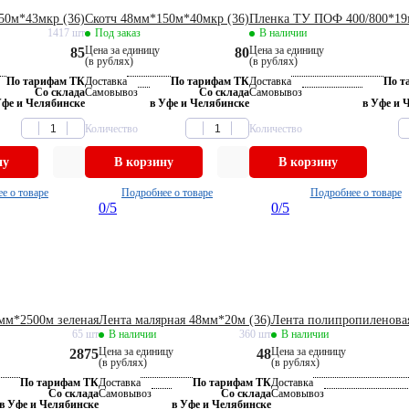
50м*43мкр (36)
Скотч 48мм*150м*40мкр (36)
Пленка ТУ ПОФ 400/800*19
1417 шт
Под заказ
В наличии
Цена за единицу
Цена за единицу
85
80
(в рублях)
(в рублях)
По тарифам ТК
Доставка
По тарифам ТК
Доставка
По т
Со склада
Самовывоз
Со склада
Самовывоз
Уфе и Челябинске
в Уфе и Челябинске
в Уфе и 
Количество
Количество
ну
В корзину
В корзину
е о товаре
Подробнее о товаре
Подробнее о товаре
0
/5
0
/5
мм*2500м зеленая
Лента малярная 48мм*20м (36)
Лента полипропиленовая
65 шт
В наличии
360 шт
В наличии
Цена за единицу
Цена за единицу
2875
48
(в рублях)
(в рублях)
По тарифам ТК
Доставка
По тарифам ТК
Доставка
Со склада
Самовывоз
Со склада
Самовывоз
в Уфе и Челябинске
в Уфе и Челябинске