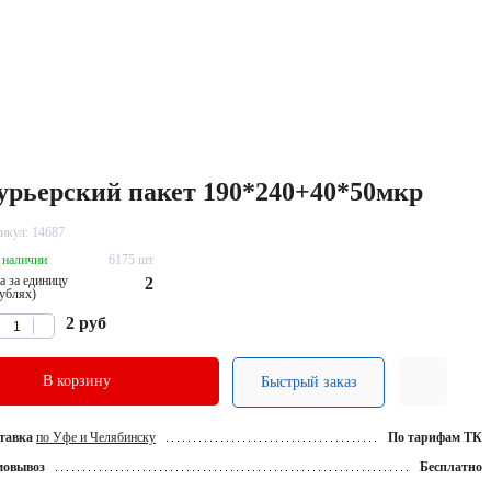
урьерский пакет 190*240+40*50мкр
икул: 14687
 наличии
6175 шт
а за единицу
2
рублях)
2
руб
В корзину
Быстрый заказ
тавка
по Уфе и Челябинску
По тарифам ТК
мовывоз
Бесплатно