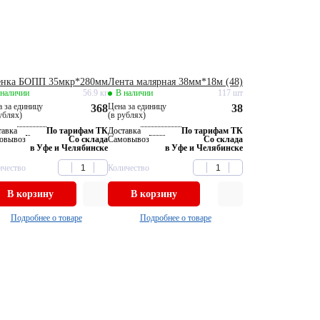
енка БОПП 35мкр*280мм
Лента малярная 38мм*18м (48)
 наличии
56.9 кг
В наличии
117 шт
 за единицу
Цена за единицу
368
38
ублях)
(в рублях)
тавка
По тарифам ТК
Доставка
По тарифам ТК
овывоз
Со склада
Самовывоз
Со склада
в Уфе и Челябинске
в Уфе и Челябинске
ичество
Количество
В корзину
В корзину
Подробнее о товаре
Подробнее о товаре