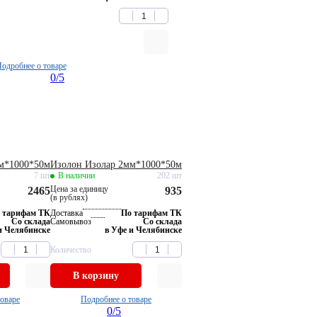
одробнее о товаре
0
/5
м*1000*50м
Изолон Изолар 2мм*1000*50м
7 шт
В наличии
202 шт
Цена за единицу
2465
935
(в рублях)
 тарифам ТК
Доставка
По тарифам ТК
Со склада
Самовывоз
Со склада
и Челябинске
в Уфе и Челябинске
Количество
В корзину
товаре
Подробнее о товаре
0
/5