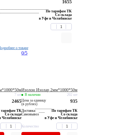
1655
По тарифам ТК
Со склада
в Уфе и Челябинске
одробнее о товаре
0
/5
м*1000*50м
Изолон Изолар 2мм*1000*50м
7 шт
В наличии
202 шт
Цена за единицу
2465
935
(в рублях)
 тарифам ТК
Доставка
По тарифам ТК
Со склада
Самовывоз
Со склада
и Челябинске
в Уфе и Челябинске
Количество