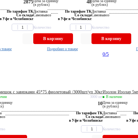
Цена за единицу
Цена за единицу
2875
48
(в рублях)
(в рублях)
По тарифам ТК
Доставка
По тарифам ТК
Доставка
Со склада
Самовывоз
Со склада
Самовывоз
в Уфе и Челябинске
в Уфе и Челябинске
Количество
Количество
В корзину
В корзину
 товаре
Подробнее о товаре
П
0
/5
мешок с завязками 45*75 фиолетовый /3000шт/уп 30кг
Изолон Изолар 5м
ичии
3000 шт
В наличии
 единицу
Цена за единицу
10
ях)
(в рублях)
а
По тарифам ТК
Доставка
По
воз
Со склада
Самовывоз
в Уфе и Челябинске
в Уфе 
тво
Количество