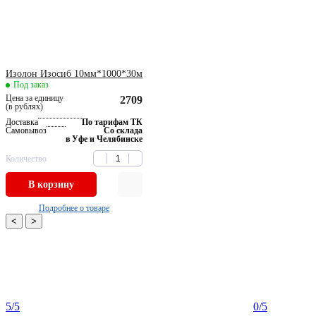
Изолон Изосиб 10мм*1000*30м
Под заказ
Цена за единицу
2709
(в рублях)
Доставка
По тарифам ТК
Самовывоз
Со склада
в Уфе и Челябинске
Количество
В корзину
Подробнее о товаре
<
>
5
/5
0
/5