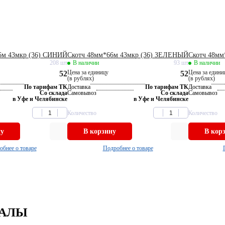
6м 43мкр (36) СИНИЙ
Скотч 48мм*66м 43мкр (36) ЗЕЛЕНЫЙ
Скотч 48м
208 шт
В наличии
93 шт
В наличии
Цена за единицу
Цена за едини
52
52
(в рублях)
(в рублях)
По тарифам ТК
Доставка
По тарифам ТК
Доставка
Со склада
Самовывоз
Со склада
Самовывоз
в Уфе и Челябинске
в Уфе и Челябинске
Количество
Количество
ну
В корзину
В кор
обнее о товаре
Подробнее о товаре
НАЛЫ