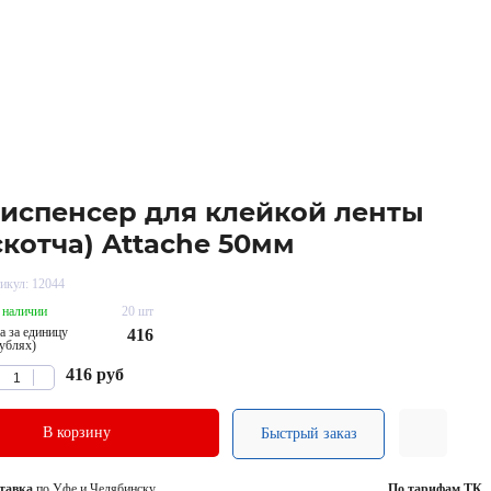
испенсер для клейкой ленты
скотча) Attache 50мм
икул: 12044
 наличии
20 шт
а за единицу
416
рублях)
416
руб
В корзину
Быстрый заказ
тавка
по Уфе и Челябинску
По тарифам ТК