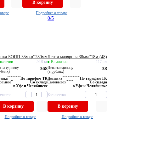
В корзину
товаре
Подробнее о товаре
0
/5
енка БОПП 35мкр*280мм
Лента малярная 38мм*18м (48)
 наличии
56.9 кг
В наличии
117 шт
 за единицу
Цена за единицу
368
38
ублях)
(в рублях)
тавка
По тарифам ТК
Доставка
По тарифам ТК
овывоз
Со склада
Самовывоз
Со склада
в Уфе и Челябинске
в Уфе и Челябинске
ичество
Количество
В корзину
В корзину
Подробнее о товаре
Подробнее о товаре