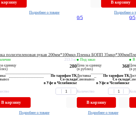
 корзину
В корзину
Подробнее о товаре
Подробнее о 
0
/5
0
/5
ка полиэтиленовая рукав 200мм*100мкр.
Пленка БОПП 35мкр*300мм
Пл
наличии
213.3 кг
Под заказ
В
за единицу
Цена за единицу
Цена
280
368
блях)
(в рублях)
(в р
авка
По тарифам ТК
Доставка
По тарифам ТК
Дос
вывоз
Со склада
Самовывоз
Со склада
Сам
в Уфе и Челябинске
в Уфе и Челябинске
чество
Количество
Кол
В корзину
В корзину
Подробнее о товаре
Подробнее о товаре