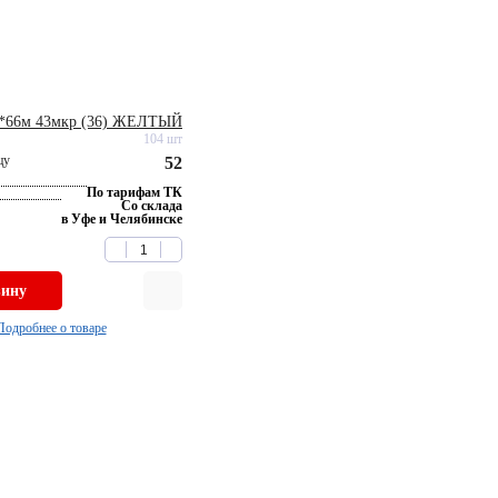
м*66м 43мкр (36) ЖЕЛТЫЙ
104 шт
цу
52
По тарифам ТК
Со склада
в Уфе и Челябинске
зину
Подробнее о товаре