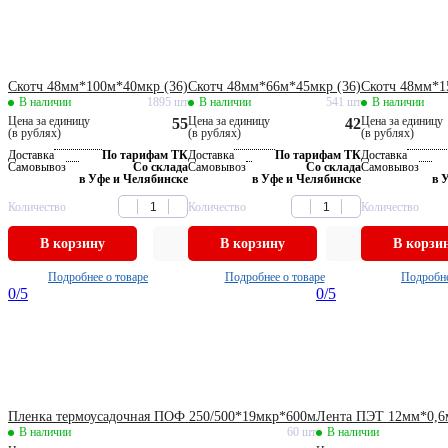
Скотч 48мм*100м*40мкр (36)
Скотч 48мм*66м*45мкр (36)
Скотч 48мм*1
В наличии
1895 шт
В наличии
541 шт
В наличии
Цена за единицу
Цена за единицу
Цена за единицу
55
42
(в рублях)
(в рублях)
(в рублях)
Доставка
По тарифам ТК
Доставка
По тарифам ТК
Доставка
Самовывоз
Со склада
Самовывоз
Со склада
Самовывоз
в Уфе и Челябинске
в Уфе и Челябинске
в 
Количество
Количество
Количество
В корзину
В корзину
В корзи
Подробнее о товаре
Подробнее о товаре
Подробне
0
/5
0
/5
Пленка термоусадочная ПОФ 250/500*19мкр*600м
Лента ПЭТ 12мм*0,6
В наличии
60 шт
В наличии