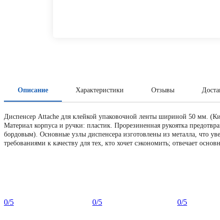
Описание
Характеристики
Отзывы
Доста
Диспенсер Attache для клейкой упаковочной ленты шириной 50 мм. (Ки
Материал корпуса и ручки: пластик. Прорезиненная рукоятка предотвр
бордовым). Основные узлы диспенсера изготовлены из металла, что уве
требованиями к качеству для тех, кто хочет сэкономить; отвечает осно
0
/5
0
/5
0
/5