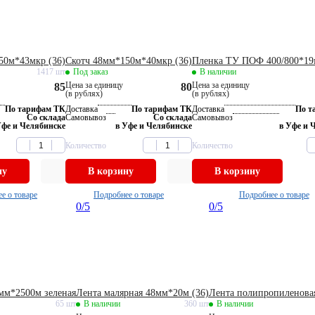
50м*43мкр (36)
Скотч 48мм*150м*40мкр (36)
Пленка ТУ ПОФ 400/800*19
1417 шт
Под заказ
В наличии
Цена за единицу
Цена за единицу
85
80
(в рублях)
(в рублях)
По тарифам ТК
Доставка
По тарифам ТК
Доставка
По т
Со склада
Самовывоз
Со склада
Самовывоз
Уфе и Челябинске
в Уфе и Челябинске
в Уфе и 
Количество
Количество
ну
В корзину
В корзину
е о товаре
Подробнее о товаре
Подробнее о товаре
0
/5
0
/5
мм*2500м зеленая
Лента малярная 48мм*20м (36)
Лента полипропиленовая
65 шт
В наличии
360 шт
В наличии