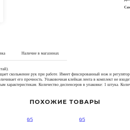
Са
вка
Наличие в магазинах
тай).
ащает скольжение рук при работе. Имеет фиксированный нож и регулято
личивает его прочность. Упаковочная клейкая лента в комплект не вход
вным характеристикам. Количество диспенсеров в упаковке: 1 штука. Коли
ПОХОЖИЕ ТОВАРЫ
0
/5
0
/5