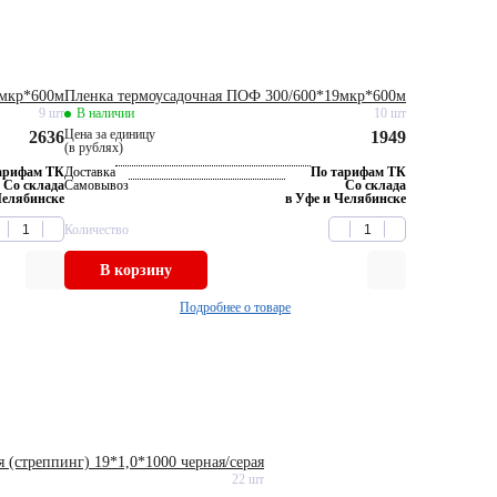
мкр*600м
Пленка термоусадочная ПОФ 300/600*19мкр*600м
9 шт
В наличии
10 шт
Цена за единицу
2636
1949
(в рублях)
арифам ТК
Доставка
По тарифам ТК
Со склада
Самовывоз
Со склада
Челябинске
в Уфе и Челябинске
Количество
В корзину
Подробнее о товаре
 (стреппинг) 19*1,0*1000 черная/серая
22 шт