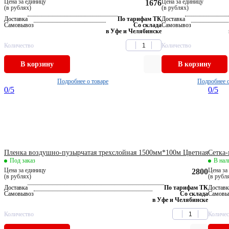
Цена за единицу
Цена за единицу
1676
(в рублях)
(в рублях)
Доставка
По тарифам ТК
Доставка
Самовывоз
Со склада
Самовывоз
в Уфе и Челябинске
Количество
Количество
В корзину
В корзину
Подробнее о товаре
Подробнее о
0
/5
0
/5
Пленка воздушно-пузырчатая трехслойная 1500мм*100м Цветная
Сетка-
Под заказ
В нал
Цена за единицу
Цена за
2800
(в рублях)
(в рубл
Доставка
По тарифам ТК
Доставк
Самовывоз
Со склада
Самовы
в Уфе и Челябинске
Количество
Количес