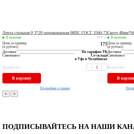
Лента стальная 0,3*20 оцинкованная 08ПС ГОСТ 3560-73
Скотч 48мм*6
В наличии
3096 кг
В наличии
Цена за единицу
Цена за единицу
175
(в рублях)
(в рублях)
Доставка
По тарифам ТК
Доставка
Самовывоз
Со склада
Самовывоз
в Уфе и Челябинске
Количество
Количество
В корзину
В корзи
Подробнее о товаре
Подр
<
>
ПОДПИСЫВАЙТЕСЬ НА НАШИ КА