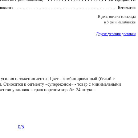
мовывоз
Бесплатно
В день оплаты со склада
в Уфе и Челябинске
Другие условия доставки
р усилия натяжения ленты. Цвет - комбинированный (белый с
ит. Относится к сегменту «суперэконом» - товар с минимальными
чество упаковок в транспортном коробе: 24 штуки.
0
/5