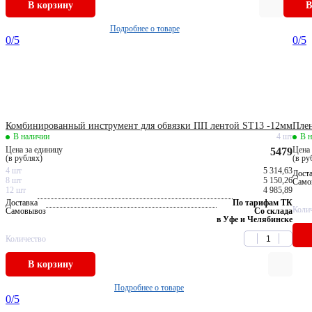
В корзину
В
Подробнее о товаре
0
/5
0
/5
Комбинированный инструмент для обвязки ПП лентой ST13 -12мм
Плен
В наличии
4 шт
В 
Цена за единицу
Цена 
5479
(в рублях)
(в ру
4 шт
5 314,63
Дост
8 шт
5 150,26
Само
12 шт
4 985,89
Доставка
По тарифам ТК
Коли
Самовывоз
Со склада
в Уфе и Челябинске
Количество
В корзину
Подробнее о товаре
0
/5