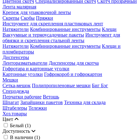
Цветной скотч
Специализированный скотч
Скотч прозрачный
Лента малярная
Крепеж для упаковочной ленты
Скрепы
Скобы
Пряжки
Инструмент для скрепления пластиковых лент
Натяжители
Комбинированные инструменты
Клещи
Вакуумные и термоусадочные пакеты
Инструмент для
обвязки и скрепления стальной ленты
Натяжители
Комбинированные инструменты
Клещи и
пломбираторы
Диспенсеры
Ленторазматыватели
Диспенсеры для скотча
Гофротара и картонные уголки
Картонные уголки
Гофрокороб и гофрокартон
Мешки
Сетка-мешок
Полипропиленовые мешки
Биг Бэг
Спецодежда
Перчатки рабочие
Ветошь
Шпагат
Запайщики пакетов
Техника для склада
Штабелеры
Тележки
Хоз.товары
Цвет
Белый (
1
)
Доступность
В наличии (
1
)