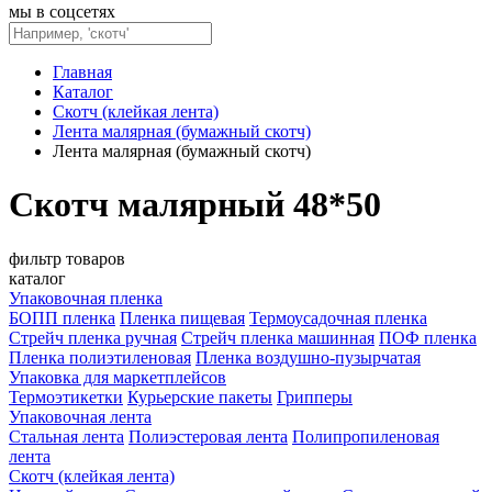
мы в соцсетях
Главная
Каталог
Скотч (клейкая лента)
Лента малярная (бумажный скотч)
Лента малярная (бумажный скотч)
Скотч малярный 48*50
фильтр товаров
каталог
Упаковочная пленка
БОПП пленка
Пленка пищевая
Термоусадочная пленка
Стрейч пленка ручная
Стрейч пленка машинная
ПОФ пленка
Пленка полиэтиленовая
Пленка воздушно-пузырчатая
Упаковка для маркетплейсов
Термоэтикетки
Курьерские пакеты
Грипперы
Упаковочная лента
Стальная лента
Полиэстеровая лента
Полипропиленовая
лента
Скотч (клейкая лента)