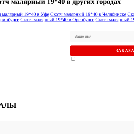
тч малярный 19*40 в других городах
ч малярный 19*40 в Уфе
Скотч малярный 19*40 в Челябинске
Ск
еринбурге
Скотч малярный 19*40 в Оренбурге
Скотч малярный 1
р на сайте?
ОНОК
ЗАКАЗ
омочь!
Я даю согласие на
обработ
подтверждаю, что ознакомлен
НАЛЫ