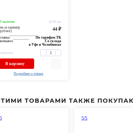
В наличии
8330 шт
на за единицу
44 ₽
 рублях)
ставка
По тарифам ТК
мовывоз
Со склада
в Уфе и Челябинске
личество
В корзину
Подробнее о товаре
ЭТИМИ ТОВАРАМИ ТАКЖЕ ПОКУПА
/5
5
/5