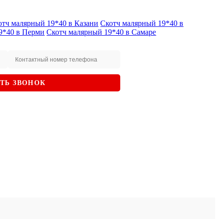
отч малярный 19*40 в Казани
Скотч малярный 19*40 в
9*40 в Перми
Скотч малярный 19*40 в Самаре
АТЬ ЗВОНОК
ку персональных данных
, а также
 с
Политикой конфиденциальности