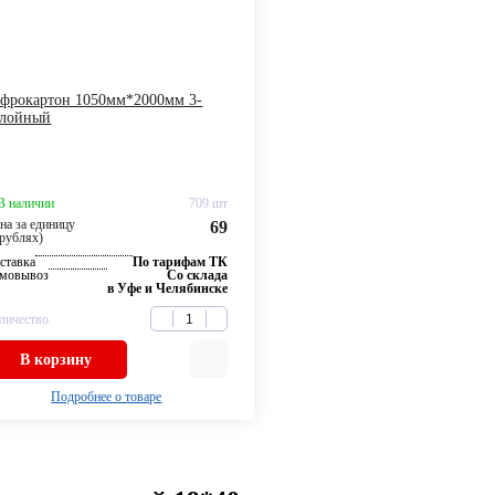
офрокартон 1050мм*2000мм 3-
слойный
В наличии
709 шт
на за единицу
69
 рублях)
ставка
По тарифам ТК
мовывоз
Со склада
в Уфе и Челябинске
личество
В корзину
Подробнее о товаре