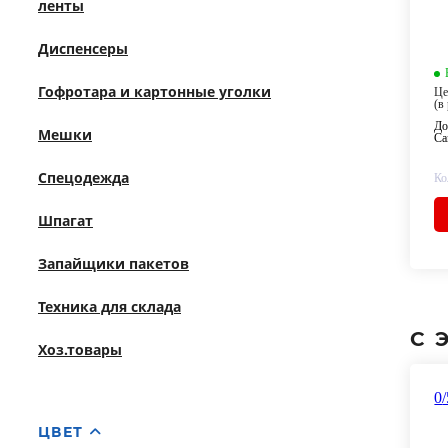
ленты
Диспенсеры
Гофротара и картонные уголки
Це
(в
До
Мешки
Са
Спецодежда
Ко
Шпагат
Запайщики пакетов
Техника для склада
С 
Хоз.товары
0
ЦВЕТ