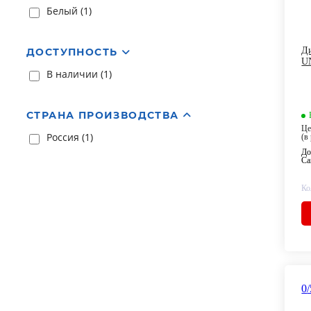
Белый (
1
)
Ди
ДОСТУПНОСТЬ
U
В наличии (
1
)
СТРАНА ПРОИЗВОДСТВА
Це
Россия (
1
)
(в
До
Са
Ко
0