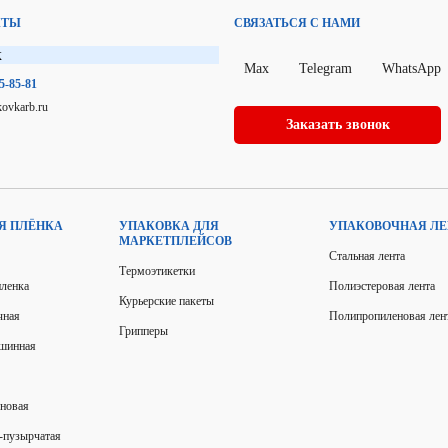
КТЫ
СВЯЗАТЬСЯ С НАМИ
к
Max
Telegram
WhatsApp
75-85-81
ovkarb.ru
Заказать звонок
Я ПЛЁНКА
УПАКОВКА ДЛЯ
УПАКОВОЧНАЯ ЛЕ
МАРКЕТПЛЕЙСОВ
Стальная лента
Термоэтикетки
пленка
Полиэстеровая лента
Курьерские пакеты
чная
Полипропиленовая лен
Грипперы
ашинная
еновая
-пузырчатая