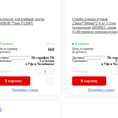
спенсер для клейкой ленты
Стрейч пленка ручная
NIBOB 75мм Т520РТ
23мкр*500мм*2,0 кг 1 сорт
(вторичная) БИЗНЕС синяя
(Собственное производство
В наличии
20 шт
В наличии
на за единицу
Цена за единицу
660
 рублях)
(в рублях)
ставка
По тарифам ТК
Доставка
По та
мовывоз
Со склада
Самовывоз
С
в Уфе и Челябинске
в Уфе и Че
личество
Количество
В корзину
В корзину
Подробнее о товаре
Подробнее о товаре
/5