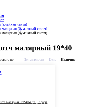
ная
лог
 (клейкая лента)
а малярная (бумажный скотч)
а малярная (бумажный скотч)
отч малярный 19*40
ровать по
Популярности
Цене
Наличию
/5
нта малярная 19*40м (96) Крафт