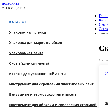
позвонить
мы в соцсетях
Глав
Ката
КАТАЛОГ
Скотч
Лент
Упаковочная пленка
Лент
Упаковка для маркетплейсов
Ск
Упаковочная лента
Сорти
Скотч (клейкая лента)
Крепеж для упаковочной ленты
5
Инструмент для скрепления пластиковых лент
Вакуумные и термоусадочные пакеты
Ле
Инструмент для обвязки и скрепления стальной