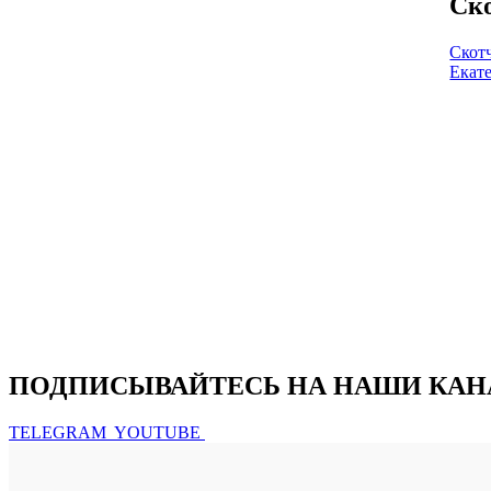
Ско
Скот
Екат
Не нашли интересующий вас това
ЗАКАЖИТЕ ЗВ
Наши специалисты будут рады п
ПОДПИСЫВАЙТЕСЬ НА НАШИ КА
TELEGRAM
YOUTUBE