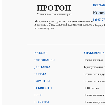
ПРОТОН
КОНТА
Ижевс
Упаковка — это элементарно
8 (800) 7
Материалы и инструменты для упаковки оптом и
в розницу в Уфе. Широкий ассортимент товаров
info@upak
по низким ценам.
КАТАЛОГ
УПАКОВОЧНА
О КОМПАНИИ
Пленка пищевая
ДОСТАВКА
Термоусадочная 
ОПЛАТА
Стрейч пленка ру
ГАРАНТИИ
Стрейч пленка м
РЕКВИЗИТЫ
ПОФ пленка
БЛОГ
Пленка полиэтил
НОВОСТИ
Пленка воздушно