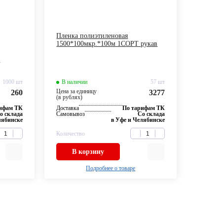
Пленка полиэтиленовая
1500*100мкр.*100м 1СОРТ рукав
)
1000 шт
В наличии
57 шт
Цена за единицу
260
3277
(в рублях)
рифам ТК
Доставка
По тарифам ТК
о склада
Самовывоз
Со склада
лябинске
в Уфе и Челябинске
Количество
В корзину
Подробнее о товаре