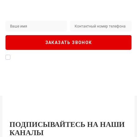
Не нашли интересующий вас товар на сайте?
ЗАКАЖИТЕ ЗВОНОК
Наши специалисты будут рады помочь!
ЗАКАЗАТЬ ЗВОНОК
Я даю согласие на
обработку персональных данных
, а также
подтверждаю, что ознакомлен с
Политикой конфиденциальности
ПОДПИСЫВАЙТЕСЬ НА НАШИ
КАНАЛЫ