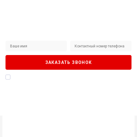
Не нашли интересующий вас товар на сайте?
ЗАКАЖИТЕ ЗВОНОК
Наши специалисты будут рады помочь!
ЗАКАЗАТЬ ЗВОНОК
Я даю согласие на
обработку персональных данных
, а также
подтверждаю, что ознакомлен с
Политикой конфиденциальности