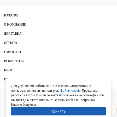
КАТАЛОГ
О КОМПАНИИ
ДОСТАВКА
ОПЛАТА
ГАРАНТИИ
РЕКВИЗИТЫ
БЛОГ
ОТЗЫВЫ
Для улучшения работы сайта и его взаимодействия с
пользователями мы используем
файлы cookie
. Продолжая
работу с сайтом, Вы разрешаете использование cookie-файлов.
ООО «Протон», 2026
Вы всегда можете отключить файлы cookie в настройках
Вашего браузера.
Лидер Поиска —
SEO-оптимизация сайтов
Принять