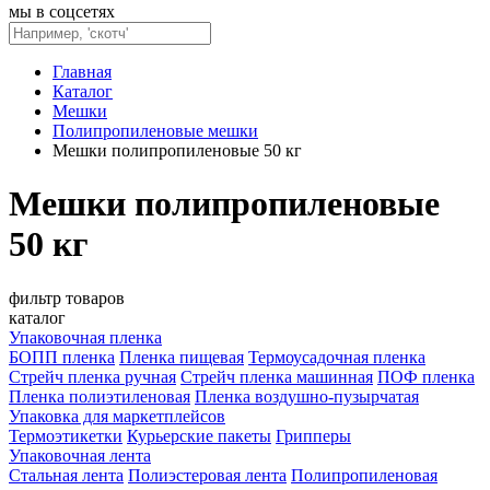
мы в соцсетях
Главная
Каталог
Мешки
Полипропиленовые мешки
Мешки полипропиленовые 50 кг
Мешки полипропиленовые
50 кг
фильтр товаров
каталог
Упаковочная пленка
БОПП пленка
Пленка пищевая
Термоусадочная пленка
Стрейч пленка ручная
Стрейч пленка машинная
ПОФ пленка
Пленка полиэтиленовая
Пленка воздушно-пузырчатая
Упаковка для маркетплейсов
Термоэтикетки
Курьерские пакеты
Грипперы
Упаковочная лента
Стальная лента
Полиэстеровая лента
Полипропиленовая