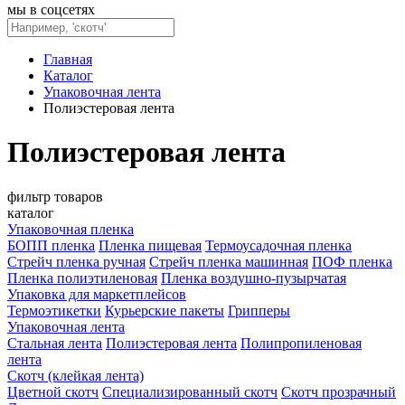
мы в соцсетях
Главная
Каталог
Упаковочная лента
Полиэстеровая лента
Полиэстеровая лента
фильтр товаров
каталог
Упаковочная пленка
БОПП пленка
Пленка пищевая
Термоусадочная пленка
Стрейч пленка ручная
Стрейч пленка машинная
ПОФ пленка
Пленка полиэтиленовая
Пленка воздушно-пузырчатая
Упаковка для маркетплейсов
Термоэтикетки
Курьерские пакеты
Грипперы
Упаковочная лента
Стальная лента
Полиэстеровая лента
Полипропиленовая
лента
Скотч (клейкая лента)
Цветной скотч
Специализированный скотч
Скотч прозрачный