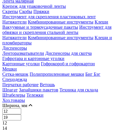
Лента малярная
Крепеж для упаковочной ленты
Скрепы
Скобы
Пряжки
Инструмент для скрепления пластиковых лент
Натяжители
Комбинированные инструменты
Клещи
Вакуумные и термоусадочные пакеты
Инструмент для
обвязки и скрепления стальной ленты
Натяжители
Комбинированные инструменты
Клещи и
пломбираторы
Диспенсеры
Ленторазматыватели
Диспенсеры для скотча
Гофротара и картонные уголки
Картонные уголки
Гофрокороб и гофрокартон
Мешки
Сетка-мешок
Полипропиленовые мешки
Биг Бэг
Спецодежда
Перчатки рабочие
Ветошь
Шпагат
Запайщики пакетов
Техника для склада
Штабелеры
Тележки
Хоз.товары
Ширина, мм
12
14